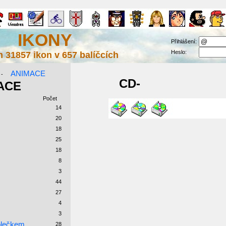
IKONY
Přihlášení:
Heslo:
 31857 ikon v 657 balíčcích
ANIMACE
-
CD-
ACE
Počet
14
20
18
25
18
8
3
44
27
4
3
olečkem
28