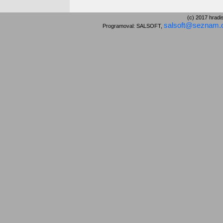
(c) 2017 hra
salsoft@seznam.
Programoval: SALSOFT,